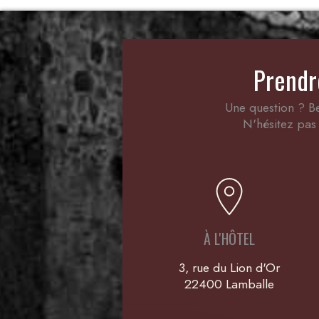
Prendr
Une question ? Be
N'hésitez pas 
À L'HÔTEL
3, rue du Lion d'Or
22400 Lamballe