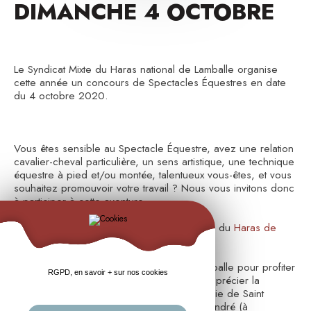
DIMANCHE 4 OCTOBRE
Le Syndicat Mixte du Haras national de Lamballe organise
cette année un concours de Spectacles Équestres en date
du 4 octobre 2020.
Vous êtes sensible au Spectacle Équestre, avez une relation
cavalier-cheval particulière, un sens artistique, une technique
équestre à pied et/ou montée, talentueux vous-êtes, et vous
souhaitez promouvoir votre travail ? Nous vous invitons donc
à participer à cette aventure...
Retrouvez le programme complet sur le site du
Haras de
Lamballe
Installez vous à l'hôtel Le Lion d'Or de Lamballe pour profiter
RGPD, en savoir + sur nos cookies
du confort du centre ville de Lamballe et apprécier la
proximité de la côte de la côte depuis la Baie de Saint
Brieuc, la station balnéaire de Pléneuf Val André (à