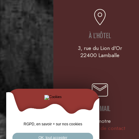
À L'HÔTEL
3, rue du Lion d'Or
22400 Lamballe
PAR MAIL
Via notre
RGPD, en savoir + sur nos cookies
Formulaire de contact
OK, tout accepter