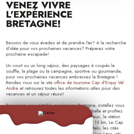
VENEZ VIVRE
L'EXPÉRIENCE
BRETAGNE!
Besoins de vous évadez et de prendre l'air? A la recherche
d'idée pour vos prochaines vacances? Préparez votre
prochaine escapade!
Un court ou un long séjour, des paysages à coupés le
souffle, la plage ou la campagne, sportive ou gourmande,
pour vos prochaines vacances embrassez la Bretagne !
Rendez vous sur le site
office de tourisme Cap d'Erquy Val
Andre
et retrouvez toutes les informations utiles pour des
vacances et un séjour réussi!
Pour vivre une véritable expérience Bretagne, installez vous
à l'hôtel Contact Hôtel Le Lion d'Or de Lamballe et profitez
de sa situation centrale : la Baie de Saint Brieuc, la station
balnéaire de Pléneuf Val André à seulement 15 km, Le Cap
Fréhel et le Cap d’Erquy, Cancale et Saint Malo, les cités
médiévales de Moncontour, Quintin et Jugon Les Lacs, etc...