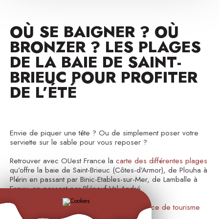
OÙ SE BAIGNER ? OÙ
BRONZER ? LES PLAGES
DE LA BAIE DE SAINT-
BRIEUC POUR PROFITER
DE L’ÉTÉ
Envie de piquer une tête ? Ou de simplement poser votre
serviette sur le sable pour vous reposer ?
Retrouver avec OUest France la
carte des différentes plages
qu’offre la baie de Saint-Brieuc (Côtes-d’Armor), de Plouha à
Plérin en passant par Binic-Etables-sur-Mer, de Lamballe à
Erquy, en passant par Pléneuf-Val-André.
Rendez vous également sur le site de l'
office de tourisme
Cap d'Erquy Val Andre