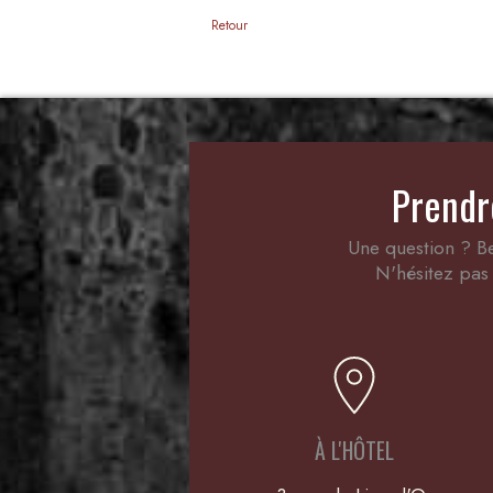
Retour
Prendr
Une question ? Be
N'hésitez pas 
À L'HÔTEL