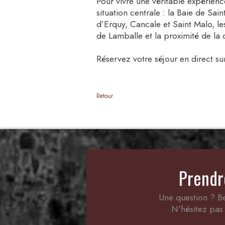
Pour vivre une véritable expérienc
situation centrale : la Baie de Sa
d’Erquy, Cancale et Saint Malo, le
de Lamballe et la proximité de la
Réservez votre séjour en direct sur
Retour
Prendr
Une question ? Be
N'hésitez pas 