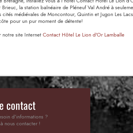
e Bretagne, installez vous à l'hôtel Contact Hôtel Le Lion d'
int Brieuc, la station balnéaire de Pléneuf Val André à seule
s cités médiévales de Moncontour, Quintin et Jugon Les Lacs, 
 côte pour un pur moment de détente!
 notre site Internet
Contact Hôtel Le Lion d'Or Lamballe
e contact
soin d'informations ?
à nous contacter !