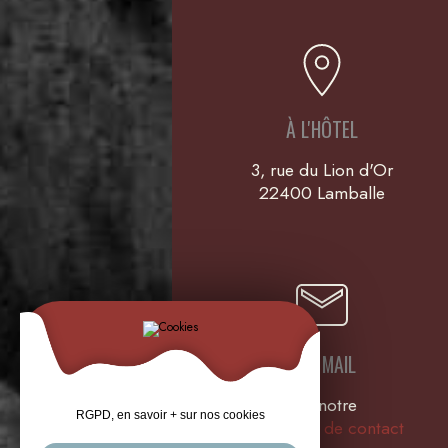
À L'HÔTEL
3, rue du Lion d'Or
22400 Lamballe
PAR MAIL
Via notre
RGPD, en savoir + sur nos cookies
Formulaire de contact