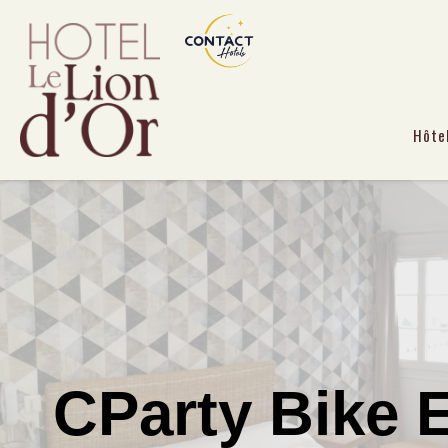
Hôte
CParty Bike E